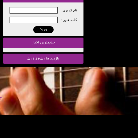
نام کاربری :
کلمه عبور :
ورود
جدیدترین اخبار
بازدید ها : 516,635
y