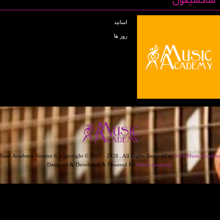
ساکسیفون
اساتید
روز ها
usic Academy Version 6. Copyright © 2017 - 2026 . All Rights Reserved to
Saba Music Academ
Designed & Developed & Powered By
Music Academy