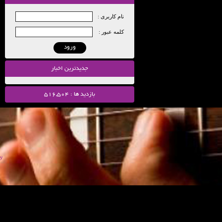
نام کاربری :
کلمه عبور :
ورود
جدیدترین اخبار
بازدید ها : 516,504
y